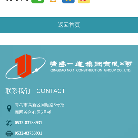
返回首页
联系我们
CONTACT
青岛市高新区同顺路8号招
商网谷合心园5号楼
0532-83733931
0532-83733931